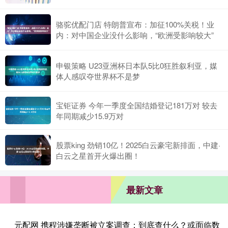
骆驼优配门店 特朗普宣布：加征100%关税！业
内：对中国企业没什么影响，“欧洲受影响较大”
申银策略 U23亚洲杯日本队5比0狂胜叙利亚，媒
体人感叹夺世界杯不是梦
宝钜证券 今年一季度全国结婚登记181万对 较去
年同期减少15.9万对
股票king 劲销10亿！2025白云豪宅新排面，中建·
白云之星首开火爆出圈！
最新文章
元配网 携程涉嫌垄断被立案调查：到底查什么？或面临数