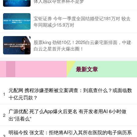
体人感叹夺世界杯不是梦
宝钜证券 今年一季度全国结婚登记181万对 较去
年同期减少15.9万对
股票king 劲销10亿！2025白云豪宅新排面，中建·
白云之星首开火爆出圈！
最新文章
元配网 携程涉嫌垄断被立案调查：到底查什么？或面临数
1
十亿元罚款？
广源优配 死了么App爆火后更名 有开发者用AI 6小时做
2
出“活着么”
明福今投 张文宏：拒绝将AI引入其所在医院的电子病历系
3