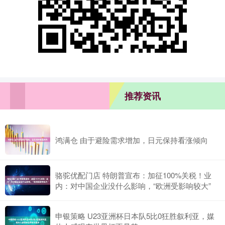
推荐资讯
鸿满仓 由于避险需求增加，日元保持看涨倾向
骆驼优配门店 特朗普宣布：加征100%关税！业
内：对中国企业没什么影响，“欧洲受影响较大”
申银策略 U23亚洲杯日本队5比0狂胜叙利亚，媒