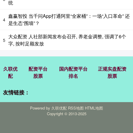
统
鑫赢智投 当千问App打通阿里“全家桶”：一场“入口革命” 还
4
是生态“围墙”？
大众配资 人社部新闻发布会召开, 养老金调整, 强调了6个
5
字, 按时足额发放
久联优
配资平台
国内配资平台
正规实盘配资
配
股票
排名
股票
友情链接：
Powered by
久联优配
RSS地图
HTML地图
Copyright
© 2013-2025