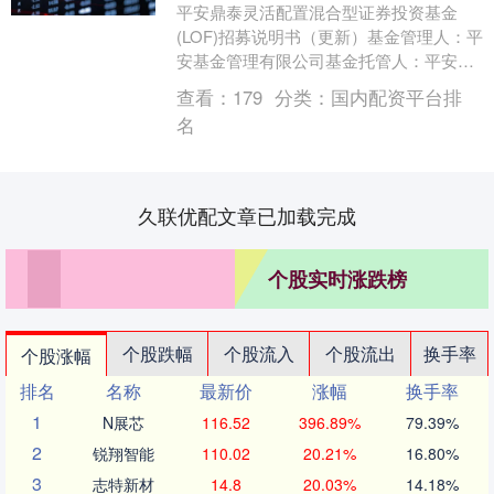
平安鼎泰灵活配置混合型证券投资基金
(LOF)招募说明书（更新）基金管理人：平
安基金管理有限公司基金托管人：平安银
行股份有限公司平安鼎泰灵活配置混合型
查看：
179
分类：
国内配资平台排
证券投资基金....
名
久联优配文章已加载完成
个股实时涨跌榜
个股跌幅
个股流入
个股流出
换手率
个股涨幅
排名
名称
最新价
涨幅
换手率
1
N展芯
116.52
396.89%
79.39%
2
锐翔智能
110.02
20.21%
16.80%
3
志特新材
14.8
20.03%
14.18%