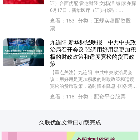
证）台面优配 雷达财经 文|杨洋 编|李亦辉
6月17日，新华医疗（证券代码：
600587）发布公告台面优配，宣布其产
查看：
183
分类：
正规实盘配资股
品“血....
票
九连阳 新华财经晚报：中共中央政
治局召开会议 强调用好用足更加积
极的财政政策和适度宽松的货币政
策
【重点关注】九连阳 ·中共中央政治局会
议：用好用足更加积极的财政政策和适度
宽松的货币政策，适时降准降息 ·国务院发
布关于同意在海南全岛和秦皇岛等15个城
查看：
116
分类：
配资平台股票
市（地区....
久联优配文章已加载完成