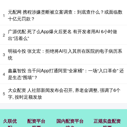
元配网 携程涉嫌垄断被立案调查：到底查什么？或面临数
1
十亿元罚款？
广源优配 死了么App爆火后更名 有开发者用AI 6小时做
2
出“活着么”
明福今投 张文宏：拒绝将AI引入其所在医院的电子病历系
3
统
鑫赢智投 当千问App打通阿里“全家桶”：一场“入口革命” 还
4
是生态“围墙”？
大众配资 人社部新闻发布会召开, 养老金调整, 强调了6个
5
字, 按时足额发放
久联优
配资平台
国内配资平台
正规实盘配资