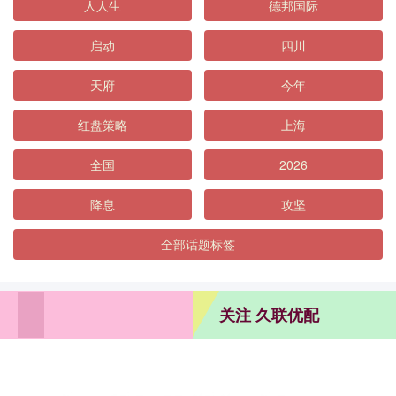
人人生
德邦国际
启动
四川
天府
今年
红盘策略
上海
全国
2026
降息
攻坚
全部话题标签
关注 久联优配