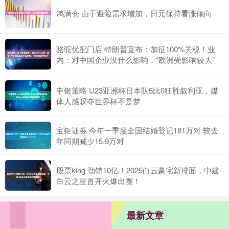
鸿满仓 由于避险需求增加，日元保持看涨倾向
骆驼优配门店 特朗普宣布：加征100%关税！业
内：对中国企业没什么影响，“欧洲受影响较大”
申银策略 U23亚洲杯日本队5比0狂胜叙利亚，媒
体人感叹夺世界杯不是梦
宝钜证券 今年一季度全国结婚登记181万对 较去
年同期减少15.9万对
股票king 劲销10亿！2025白云豪宅新排面，中建·
白云之星首开火爆出圈！
最新文章