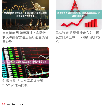
点点策略网 赣粤高速：实际控
美林资管 月级量能定方向，周
制人将由省交通运输厅变更为省
级缺口划区域，小时级K线抓战
国资委
机
91微操盘 方大炭素多举措筑
牢“双节”廉洁防线
相关评论