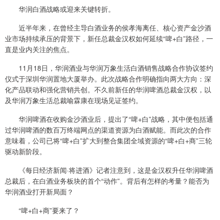
华润白酒战略或迎来关键转折。
近半年来，在曾经主导白酒业务的侯孝海离任、核心资产金沙酒
业市场持续承压的背景下，新任总裁金汉权如何延续“啤+白”路径，一
直是业内关注的焦点。
11月18日，华润酒业与华润万象生活白酒销售战略合作协议签约
仪式于深圳华润置地大厦举办。此次战略合作明确指向两大方向：深
化产品联动和强化营销共创。不久前新任的华润啤酒总裁金汉权，以
及华润万象生活总裁喻霖康在现场见证签约。
华润啤酒在收购金沙酒业后，提出了“啤+白”战略，其中便包括通
过华润啤酒的数百万终端网点的渠道资源为白酒赋能。而此次的合作
意味着，公司已将“啤+白”扩大到整合集团全域资源的“啤+白+商”三轮
驱动新阶段。
《每日经济新闻·将进酒》记者注意到，这是金汉权升任华润啤酒
总裁后，在白酒业务板块的首个“动作”。背后有怎样的考量？能否为
华润酒业打开新局面？
“啤+白+商”要来了？