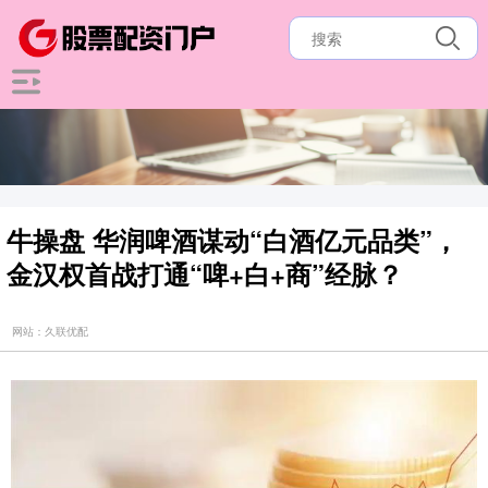
牛操盘 华润啤酒谋动“白酒亿元品类”，
金汉权首战打通“啤+白+商”经脉？
网站：久联优配