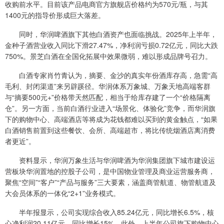
收购前水平。目前该产品电商官方旗舰店价格约为570元/瓶，与其
1400元的指导价形成巨大落差。
同时，华润啤酒旗下其他白酒资产也面临挑战。2025年上半年，
金种子酒营业收入同比下滑27.47%，净利润亏损0.72亿元，同比大跌
750%。景芝白酒在全国化拓展中效果微弱，难以形成品牌号召力。
白酒专家肖竹青认为，摘要、金沙的真实年份酒库存高，急需“高
毛利、封闭渠道”来另辟蹊径。华润体系万象城、万象天地高端客群
与“摘要500元+”价格带天然匹配，相当于给库存建了一个“价格隔离
仓”。另一方面，当前白酒行业进入“场景化、体验化”竞争，而华润旗
下的购物中心、高端酒店等将成为花钱都难以买到的黄金触点，“如果
白酒销售前置到这些餐饮、会所、高端超市，将比传统烟酒店离消费
者更近”。
资料显示，华润万象生活与华润啤酒为华润集团旗下城市建设运
营板块华润置地的控股子公司，是中国物业管理及商业运营服务商，
聚焦“空间”“客户”“产品与服务”三大要素，涵盖商管航道、物管航道及
大会员体系的一体化“2+1”业务模式。
半年报显示，公司实现综合收入85.24亿元，同比增长6.5%，核
心净利润20.11亿元，同比增长15%。此外，上半年公司旗下购物中心