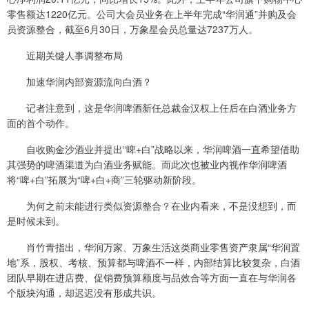
零售额达1220亿元。公司大会员业务在上半年完成“华润通”并购及会
员资源整合，截至6月30日，万象星会员总量达7237万人。
近期关键人事调整布局
加速华润内部资源流向白酒？
记者注意到，这是华润啤酒新任总裁金汉权上任后在白酒业务方
面的首个动作。
自收购金沙酒业并提出“啤+白”战略以来，华润啤酒一直希望借助
其强势的啤酒渠道为白酒业务赋能。而此次也被业内视作华润啤酒
将“啤+白”拓展为“啤+白+商”三轮驱动新阶段。
为何之前未能进行类似资源整合？在业内看来，不是没想到，而
是时候未到。
肖竹青指出，华润万家、万象生活这类商业零售资产隶属“华润置
地”系，股权、考核、预算都与啤酒不一样，内部结算比较复杂，白酒
团队早期在进店费、促销费预算额度与品效合等方面一直在与华润各
个版块沟通，却迟迟没有形成共识。