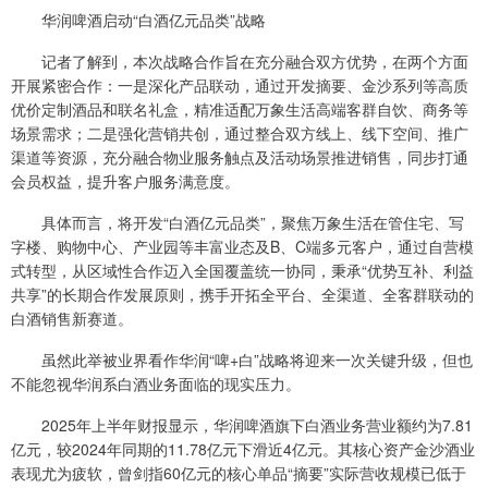
华润啤酒启动“白酒亿元品类”战略
记者了解到，本次战略合作旨在充分融合双方优势，在两个方面
开展紧密合作：一是深化产品联动，通过开发摘要、金沙系列等高质
优价定制酒品和联名礼盒，精准适配万象生活高端客群自饮、商务等
场景需求；二是强化营销共创，通过整合双方线上、线下空间、推广
渠道等资源，充分融合物业服务触点及活动场景推进销售，同步打通
会员权益，提升客户服务满意度。
具体而言，将开发“白酒亿元品类”，聚焦万象生活在管住宅、写
字楼、购物中心、产业园等丰富业态及B、C端多元客户，通过自营模
式转型，从区域性合作迈入全国覆盖统一协同，秉承“优势互补、利益
共享”的长期合作发展原则，携手开拓全平台、全渠道、全客群联动的
白酒销售新赛道。
虽然此举被业界看作华润“啤+白”战略将迎来一次关键升级，但也
不能忽视华润系白酒业务面临的现实压力。
2025年上半年财报显示，华润啤酒旗下白酒业务营业额约为7.81
亿元，较2024年同期的11.78亿元下滑近4亿元。其核心资产金沙酒业
表现尤为疲软，曾剑指60亿元的核心单品“摘要”实际营收规模已低于