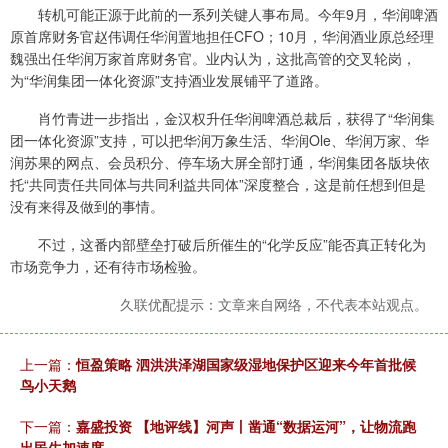
转机可能正源于此前的一系列关键人事布局。今年9月，华润啤酒
原首席财务官赵伟调任华润置地担任CFO；10月，华润酒业原总经理
魏强出任华润万家首席财务官。业内认为，这批高管的交叉轮岗，
为“华润集团一体化资源”支持酒业发展铺平了道路。
肖竹青进一步指出，金汉权升任华润啤酒总裁后，获得了“华润集
团一体化资源”支持，可以把华润万象生活、华润Ole、华润万家、华
润苏果的网点、会员积分、停车场大屏全部打通，华润集团各版块依
托“共同责任共同体与共同利益共同体”深度整合，这是前任想到但是
没有来得及做到的事情。
不过，这番内部壁垒打破后所催生的“化学反应”能否真正转化为
市场竞争力，还有待市场检验。
久联优配提示：文章来自网络，不代表本站观点。
上一篇：
恒盈策略 泗洪洪泽湖国家级湿地保护区迎来今年首批候
鸟小天鹅
下一篇：
嘉盛投资 【地评线】河声丨凿通“数据运河”，让物流跑
出民生加速度