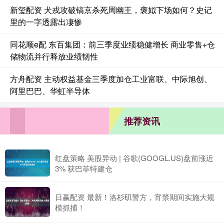
新玺配资 犬戎攻破镐京杀死周幽王，褒姒下场如何？史记
里的一字透露出凄惨
同花顺e配 东百集团：前三季度业绩稳健增长 商业零售+仓
储物流并行释放业绩韧性
方舟配资 主动权益基金三季度加仓工业富联、中际旭创、
阿里巴巴、华虹半导体
推荐资讯
红盘策略 美股异动 | 谷歌(GOOGL.US)盘前涨近
3% 获巴菲特建仓
日赢配资 最新！洛杉矶警方，宵禁期间实施大规
模抓捕！