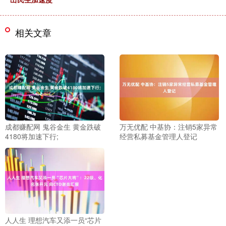
相关文章
成都赚配网 鬼谷金生 黄金跌破
万无优配 中基协：注销5家异常
4180将加速下行;
经营私募基金管理人登记
人人生 理想汽车又添一员“芯片