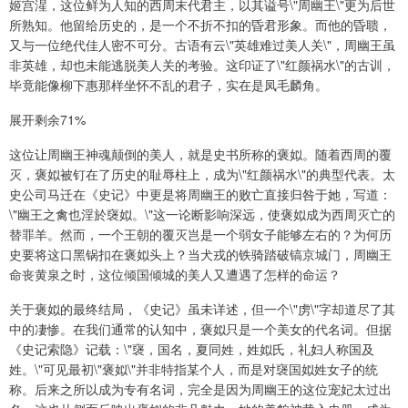
姬宫湦，这位鲜为人知的西周末代君主，以其谥号\"周幽王\"更为后世
所熟知。他留给历史的，是一个不折不扣的昏君形象。而他的昏聩，
又与一位绝代佳人密不可分。古语有云\"英雄难过美人关\"，周幽王虽
非英雄，却也未能逃脱美人关的考验。这印证了\"红颜祸水\"的古训，
毕竟能像柳下惠那样坐怀不乱的君子，实在是凤毛麟角。
展开剩余71%
这位让周幽王神魂颠倒的美人，就是史书所称的褒姒。随着西周的覆
灭，褒姒被钉在了历史的耻辱柱上，成为\"红颜祸水\"的典型代表。太
史公司马迁在《史记》中更是将周幽王的败亡直接归咎于她，写道：
\"幽王之禽也淫於襃姒。\"这一论断影响深远，使褒姒成为西周灭亡的
替罪羊。然而，一个王朝的覆灭岂是一个弱女子能够左右的？为何历
史要将这口黑锅扣在褒姒头上？当犬戎的铁骑踏破镐京城门，周幽王
命丧黄泉之时，这位倾国倾城的美人又遭遇了怎样的命运？
关于褒姒的最终结局，《史记》虽未详述，但一个\"虏\"字却道尽了其
中的凄惨。在我们通常的认知中，褒姒只是一个美女的代名词。但据
《史记索隐》记载：\"襃，国名，夏同姓，姓姒氏，礼妇人称国及
姓。\"可见最初\"褒姒\"并非特指某个人，而是对襃国姒姓女子的统
称。后来之所以成为专有名词，完全是因为周幽王的这位宠妃太过出