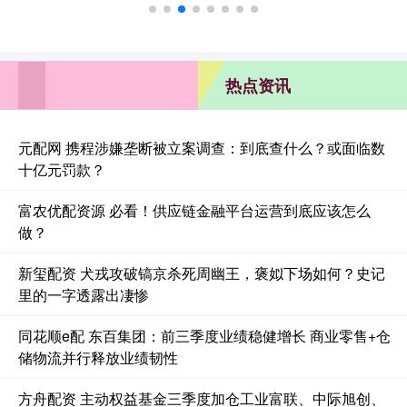
热点资讯
元配网 携程涉嫌垄断被立案调查：到底查什么？或面临数
十亿元罚款？
富农优配资源 必看！供应链金融平台运营到底应该怎么
做？
新玺配资 犬戎攻破镐京杀死周幽王，褒姒下场如何？史记
里的一字透露出凄惨
同花顺e配 东百集团：前三季度业绩稳健增长 商业零售+仓
储物流并行释放业绩韧性
方舟配资 主动权益基金三季度加仓工业富联、中际旭创、