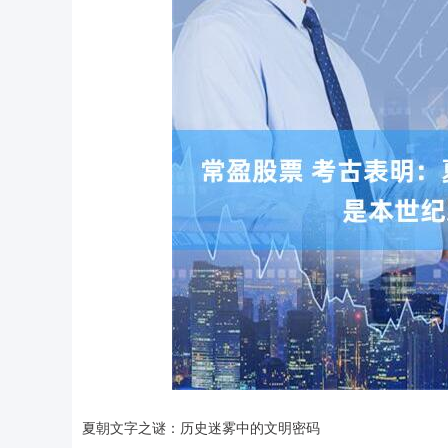
深证成指
14059.79
夏朝文字之谜：历史迷雾中的文明密码
.51
0.37%
-84.42
-0