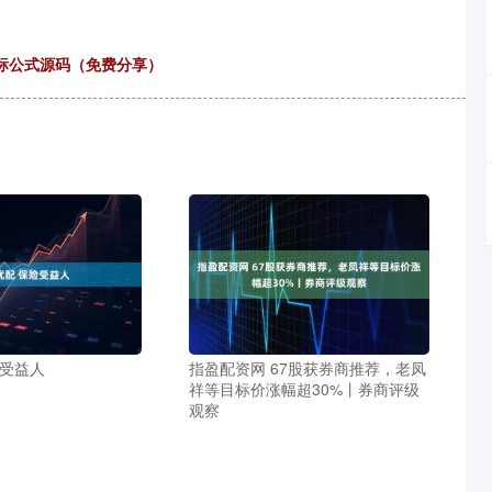
标公式源码（免费分享）
险受益人
指盈配资网 67股获券商推荐，老凤
祥等目标价涨幅超30%丨券商评级
观察