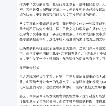
作为中华文明的开端，夏朝始终笼罩着一层神秘的面纱。无
密。其中最引人深思的谜团之一，便是夏朝是否已经发展出
源的认知，更影响着我们对人类文字发展规律的理解。
从文字演化的普遍规律来看，商代甲骨文作为一种高度成熟
天大树不可能凭空出现一样，甲骨文之前理应存在某种\"初
么孕育了文字的雏形，要么已经发展出了相对成熟的文字系
些零星的刻画符号，这似乎暗示着夏朝尚未形成真正的文字
但历史的真相往往比表面现象更为复杂。当我们深入考察文
字。传世文献中明确记载夏代\"有册有典\"，《连山易》
在，更引发了一个关键问题：作为诸侯的商族已有文字，那
展开剩余69%
考古发现同样提供了有力佐证。二里头遗址展现出的惊人城
承。山西陶寺遗址出土的陶器文字、安徽双墩遗址发现的6
记录信息的习惯。这些发现不断累积，使得\"夏朝无文字\"
那么，为何至今未能发现确凿的夏朝文字？这个谜题可能涉及
形象地展示了竹简的使用，而竹木材料易腐的特性，使得夏