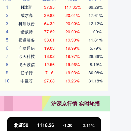
1
N津富
37.95
117.35%
69.29%
2
威尔高
39.83
20.01%
17.61%
3
科翔股份
64.32
20.00%
12.12%
4
锴威特
77.82
20.00%
1.09%
5
蜀道装备
33.61
19.99%
11.61%
6
广哈通信
19.03
19.99%
5.79%
7
欣天科技
18.02
19.97%
28.36%
8
飞天诚信
12.56
19.96%
8.19%
9
任子行
7.16
19.93%
30.98%
10
中巨芯
27.68
19.26%
31.18%
沪深京行情 实时轮播
北证50
1118.26
创业
-1.20
-0.11%