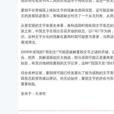
现证明毛笔类书写工具的出现远早于传统认知，这进一步支
夏朝不在青铜器上铸刻文字的现象也值得深思。这可能反映
文的发展轨迹显示，青铜器铭文经历了一个从无到有、从简
从更宏观的文字发展史来看，春秋战国时期各国文字形态的差
策之前，中国文字呈现出百花齐放的状态。以\"马\"字为
识。这种文字分化的现象在夏商时期可能更为显著，当商汤
逐渐湮没。
2005年发现的\"骨刻文\"可能是破解夏朝文字之谜的关键。
合。然而，其解读面临巨大挑战，部分原因可能正是夏商更
始皇，有意识地销毁夏朝的文字记录，这种\"毁国灭史\"的
综合各种证据，夏朝很可能已经发展出了较为成熟的文字系
因形态剧变而难以辨识。但无论如何，夏朝文字的存在与否
重要钥匙。
发布于：天津市