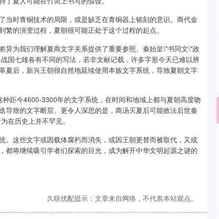
持了夏人可能在竹简上书写的假设。
了当时青铜技术的局限，或是缺乏在青铜器上铭刻的意识。商代金
到繁的演变过程，夏朝很可能正处于这个过程的起点。
异为我们理解夏商文字关系提供了重要参照。秦始皇\"书同文\"政
例，战国七雄各有不同的写法，若非文献记载，许多字形今天已难以辨
革夏后，新兴王朝很自然地延续使用本族文字系统，导致夏朝文字
这种距今4600-3300年的文字系统，在时间和地域上都与夏朝高度吻
迭导致的文字断层。更令人深思的是，商汤灭夏后可能效法后世秦
行为在历史上并不罕见。
统。这些文字或因载体腐朽而消失，或因王朝更替而被取代，又或
，都将继续吸引学者们探索的目光，成为解开中华文明起源之谜的
久联优配提示：文章来自网络，不代表本站观点。