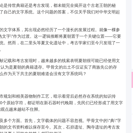
论是传世典籍还是考古发现，都未能完全揭开这个古老王朝的秘
了自己的文字系统。这个问题的答案，不仅关乎我们对中华文明起
的文字体系，其出现必然经历了一个漫长的发展过程。就像一棵参
熟文字\"作为过渡。这一逻辑推断将夏朝置于一个关键位置——它要
统。然而，在二里头等夏文化遗址中，考古学家们至今只发现了一
。
献记载和考古发现时，越来越多的线索表明夏朝很可能已经使用文
更被认为是夏朝的典籍遗存。甲骨文的出土不仅证实了商族先公的存
么作为天下共主的夏朝难道会没有文字系统吗？
市规划和精美器物制作工艺，暗示着背后必然存在系统的知识传
30个原始字符，都证明在新石器时代晚期，先民们已经形成了用文字
的观点越来越站不住脚。
多个方面。首先，文字载体的问题不容忽视。甲骨文中的\"典\"字
朝的文书资料难以保存至今。其次，石峁遗址、陶寺遗址的考古发