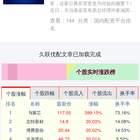
富，这家公募高管更迭为何如此频繁？）
近日，天治基金宣布原总经理许家涵因个
人原因离任，董事长柴晓秀代行总经理职
查看：
144
分类：
国内配资平台排
务。柴晓秀是该....
名
久联优配文章已加载完成
个股实时涨跌榜
个股跌幅
个股流入
个股流出
换手率
个股涨幅
排名
名称
最新价
涨幅
换手率
1
N展芯
117.05
399.15%
73.16%
2
志特新材
14.8
20.03%
14.08%
3
博腾股份
20.44
20.02%
14.53%
4
近岸蛋白
46.72
20.01%
5.52%