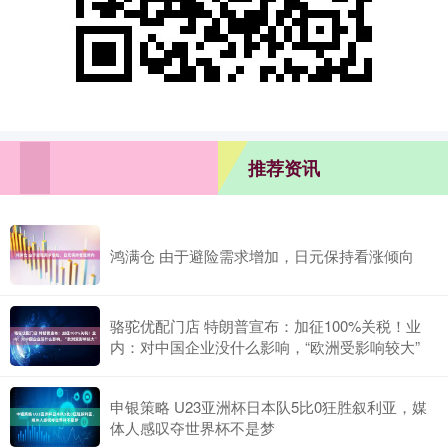
推荐资讯
鸿满仓 由于避险需求增加，日元保持看涨倾向
骆驼优配门店 特朗普宣布：加征100%关税！业
内：对中国企业没什么影响，“欧洲受影响较大”
申银策略 U23亚洲杯日本队5比0狂胜叙利亚，媒
体人感叹夺世界杯不是梦