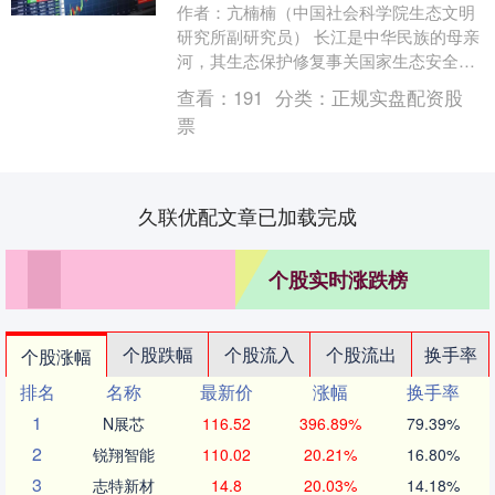
作者：亢楠楠（中国社会科学院生态文明
研究所副研究员） 长江是中华民族的母亲
河，其生态保护修复事关国家生态安全与
发展全局。近年来，在“共抓大保护，不搞
查看：
191
分类：
正规实盘配资股
大开发”的战....
票
久联优配文章已加载完成
个股实时涨跌榜
个股跌幅
个股流入
个股流出
换手率
个股涨幅
排名
名称
最新价
涨幅
换手率
1
N展芯
116.52
396.89%
79.39%
2
锐翔智能
110.02
20.21%
16.80%
3
志特新材
14.8
20.03%
14.18%