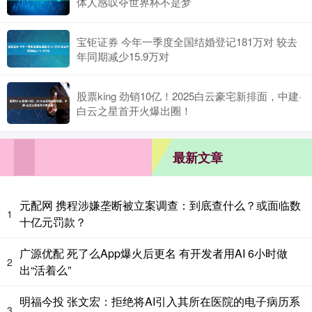
体人感叹夺世界杯不是梦
宝钜证券 今年一季度全国结婚登记181万对 较去
年同期减少15.9万对
股票king 劲销10亿！2025白云豪宅新排面，中建·
白云之星首开火爆出圈！
最新文章
元配网 携程涉嫌垄断被立案调查：到底查什么？或面临数
1
十亿元罚款？
广源优配 死了么App爆火后更名 有开发者用AI 6小时做
2
出“活着么”
明福今投 张文宏：拒绝将AI引入其所在医院的电子病历系
3