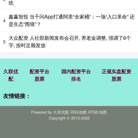
统
鑫赢智投 当千问App打通阿里“全家桶”：一场“入口革命” 还
4
是生态“围墙”？
大众配资 人社部新闻发布会召开, 养老金调整, 强调了6个
5
字, 按时足额发放
久联优
配资平台
国内配资平台
正规实盘配资
配
股票
排名
股票
友情链接：
Powered by
久联优配
RSS地图
HTML地图
Copyright
© 2013-2025