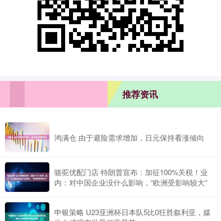
推荐资讯
鸿满仓 由于避险需求增加，日元保持看涨倾向
骆驼优配门店 特朗普宣布：加征100%关税！业
内：对中国企业没什么影响，“欧洲受影响较大”
申银策略 U23亚洲杯日本队5比0狂胜叙利亚，媒