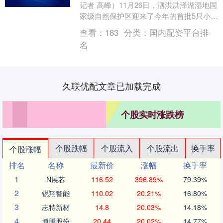
记者 高峰）11月26日，泗洪洪泽湖湿地国
家级自然保护区迎来了今年的首批5只小天
鹅前来越冬。这些白色的精灵时而追逐、
查看：
183
分类：
国内配资平台排
嬉....
名
久联优配文章已加载完成
个股实时涨跌榜
个股跌幅
个股流入
个股流出
换手率
个股涨幅
排名
名称
最新价
涨幅
换手率
1
N展芯
116.52
396.89%
79.39%
2
锐翔智能
110.02
20.21%
16.80%
3
志特新材
14.8
20.03%
14.18%
4
博腾股份
20.44
20.02%
14.77%