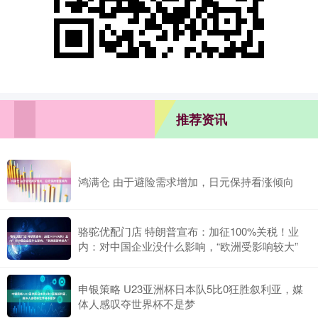
推荐资讯
鸿满仓 由于避险需求增加，日元保持看涨倾向
骆驼优配门店 特朗普宣布：加征100%关税！业
内：对中国企业没什么影响，“欧洲受影响较大”
申银策略 U23亚洲杯日本队5比0狂胜叙利亚，媒
体人感叹夺世界杯不是梦