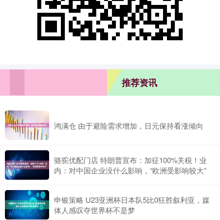
推荐资讯
鸿满仓 由于避险需求增加，日元保持看涨倾向
骆驼优配门店 特朗普宣布：加征100%关税！业
内：对中国企业没什么影响，“欧洲受影响较大”
申银策略 U23亚洲杯日本队5比0狂胜叙利亚，媒
体人感叹夺世界杯不是梦