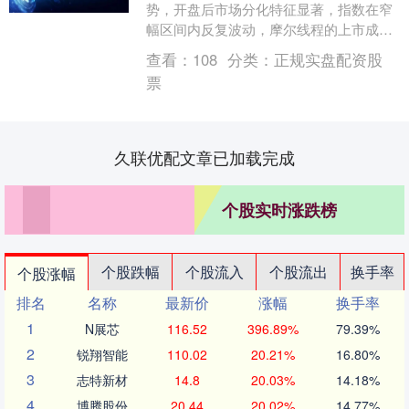
势，开盘后市场分化特征显著，指数在窄
幅区间内反复波动，摩尔线程的上市成为
盘中焦点，吸引了部分资金的关注。不
查看：
108
分类：
正规实盘配资股
过，早盘整体交投氛围....
票
久联优配文章已加载完成
个股实时涨跌榜
个股跌幅
个股流入
个股流出
换手率
个股涨幅
排名
名称
最新价
涨幅
换手率
1
N展芯
116.52
396.89%
79.39%
2
锐翔智能
110.02
20.21%
16.80%
3
志特新材
14.8
20.03%
14.18%
4
博腾股份
20.44
20.02%
14.77%