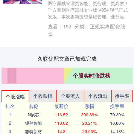
医疗器械管理更智能、更合规、更高效！
千方百剂医疗器械专业版 V954 现已正式
发版。本次更新围绕基础管理、业务流
程、报表分析三大核心板块，进行了全方
查看：
152
分类：
正规实盘配资股
位的能力升级....
票
久联优配文章已加载完成
个股实时涨跌榜
个股跌幅
个股流入
个股流出
换手率
个股涨幅
排名
名称
最新价
涨幅
换手率
1
N展芯
116.52
396.89%
79.39%
2
锐翔智能
110.02
20.21%
16.80%
3
志特新材
14.8
20.03%
14.18%