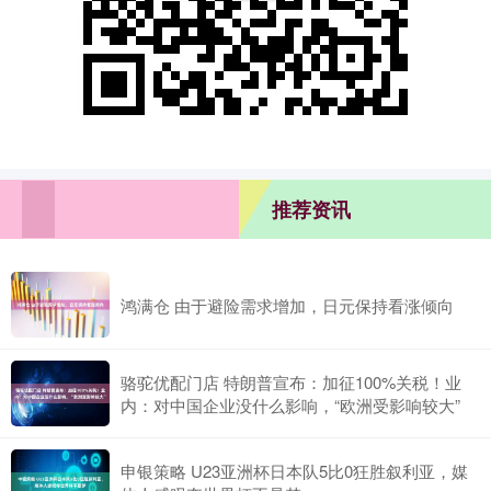
推荐资讯
鸿满仓 由于避险需求增加，日元保持看涨倾向
骆驼优配门店 特朗普宣布：加征100%关税！业
内：对中国企业没什么影响，“欧洲受影响较大”
申银策略 U23亚洲杯日本队5比0狂胜叙利亚，媒