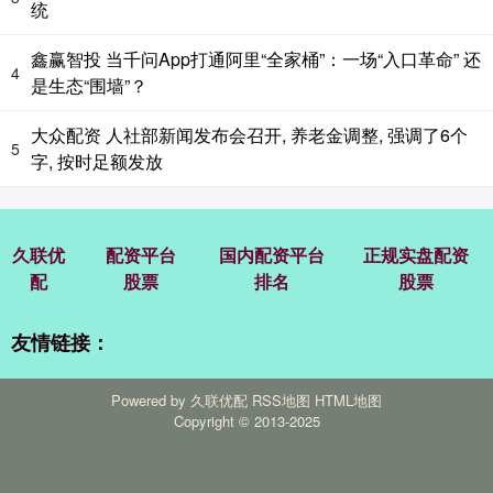
统
鑫赢智投 当千问App打通阿里“全家桶”：一场“入口革命” 还
4
是生态“围墙”？
大众配资 人社部新闻发布会召开, 养老金调整, 强调了6个
5
字, 按时足额发放
久联优
配资平台
国内配资平台
正规实盘配资
配
股票
排名
股票
友情链接：
Powered by
久联优配
RSS地图
HTML地图
Copyright
© 2013-2025