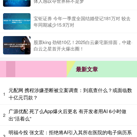
体人感叹夺世界杯不是梦
宝钜证券 今年一季度全国结婚登记181万对 较去
年同期减少15.9万对
股票king 劲销10亿！2025白云豪宅新排面，中建·
白云之星首开火爆出圈！
最新文章
元配网 携程涉嫌垄断被立案调查：到底查什么？或面临数
1
十亿元罚款？
广源优配 死了么App爆火后更名 有开发者用AI 6小时做
2
出“活着么”
明福今投 张文宏：拒绝将AI引入其所在医院的电子病历系
3