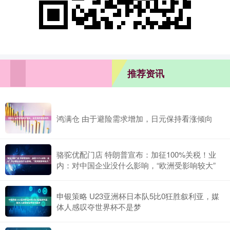
推荐资讯
鸿满仓 由于避险需求增加，日元保持看涨倾向
骆驼优配门店 特朗普宣布：加征100%关税！业
内：对中国企业没什么影响，“欧洲受影响较大”
申银策略 U23亚洲杯日本队5比0狂胜叙利亚，媒
体人感叹夺世界杯不是梦