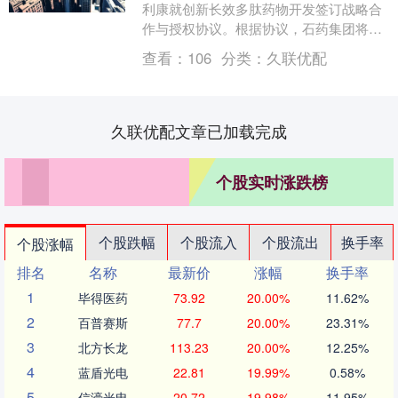
利康就创新长效多肽药物开发签订战略合
作与授权协议。根据协议，石药集团将获
得12亿美元的预付款，并有权获得最高35
查看：
106
分类：
久联优配
亿美元的潜....
久联优配文章已加载完成
个股实时涨跌榜
个股跌幅
个股流入
个股流出
换手率
个股涨幅
排名
名称
最新价
涨幅
换手率
1
毕得医药
73.92
20.00%
11.62%
2
百普赛斯
77.7
20.00%
23.31%
3
北方长龙
113.23
20.00%
12.25%
4
蓝盾光电
22.81
19.99%
0.58%
5
信濠光电
20.72
19.98%
11.95%