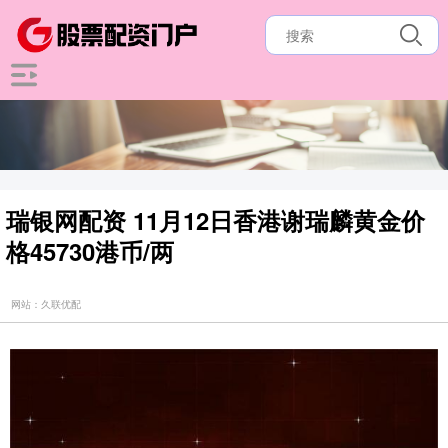
瑞银网配资 11月12日香港谢瑞麟黄金价
格45730港币/两
网站：久联优配