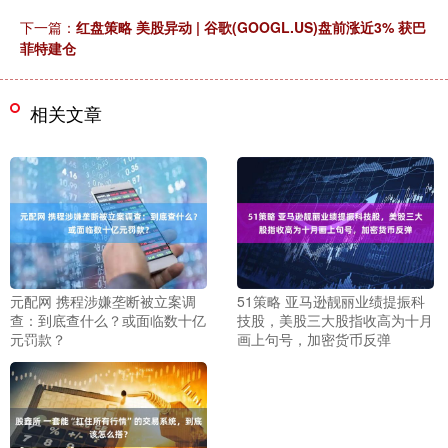
下一篇：
红盘策略 美股异动 | 谷歌(GOOGL.US)盘前涨近3% 获巴
菲特建仓
相关文章
元配网 携程涉嫌垄断被立案调
51策略 亚马逊靓丽业绩提振科
查：到底查什么？或面临数十亿
技股，美股三大股指收高为十月
元罚款？
画上句号，加密货币反弹