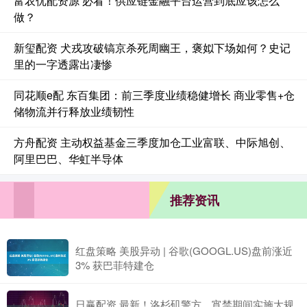
富农优配资源 必看！供应链金融平台运营到底应该怎么
做？
新玺配资 犬戎攻破镐京杀死周幽王，褒姒下场如何？史记
里的一字透露出凄惨
同花顺e配 东百集团：前三季度业绩稳健增长 商业零售+仓
储物流并行释放业绩韧性
方舟配资 主动权益基金三季度加仓工业富联、中际旭创、
阿里巴巴、华虹半导体
推荐资讯
红盘策略 美股异动 | 谷歌(GOOGL.US)盘前涨近
3% 获巴菲特建仓
日赢配资 最新！洛杉矶警方，宵禁期间实施大规