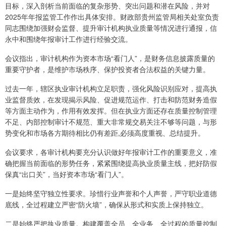
目标，深入剖析当前面临的复杂形势、突出问题和潜在风险，并对
2025年年报监管工作作出具体安排。财政部贵州监管局相关处室负责
同志围绕加强财会监督、提升审计机构执业质量等情况进行通报，信
永中和围绕年报审计工作进行经验交流。
会议指出，审计机构作为资本市场“看门人”，是财务信息披露质量的
重要守护者，是维护市场秩序、保护投资者合法权益的关键力量。
过去一年，辖区执业审计机构立足职责，强化风险识别应对，提高执
业监督质效，在发现揭示风险、促进规范运作、打击和防范财务造假
等方面主动作为，作用有效发挥。但在执业方面还存在质量控制管理
不足、内部控制审计不规范、重大非常规交易关注不够等问题，与形
势变化和市场各方期待相比仍有差距,必须高度重视、总结提升。
会议要求，各审计机构要充分认识做好年报审计工作的重要意义，准
确把握当前面临的形势任务，紧紧围绕提高执业质量主线，把好防假
保真“出口关”，当好资本市场“看门人”。
一是始终坚守独立性要求。珍惜行业声誉和个人声誉，严守职业道德
底线，全过程建立严密“防火墙”，确保从形式和实质上保持独立。
二是始终严把执业质量。构建覆盖全员、全业务、全过程的质量控制