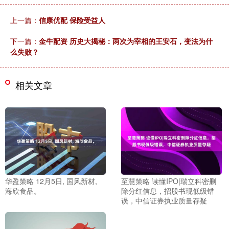
上一篇：
信康优配 保险受益人
下一篇：
金牛配资 历史大揭秘：两次为宰相的王安石，变法为什
么失败？
相关文章
华盈策略 12月5日, 国风新材,
至慧策略 读懂IPO|瑞立科密删
海欣食品。
除分红信息，招股书现低级错
误，中信证券执业质量存疑