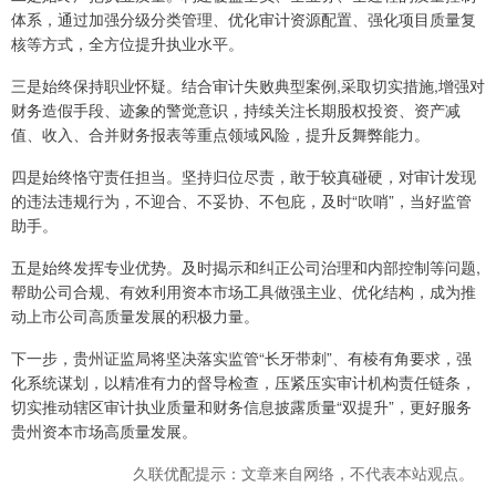
体系，通过加强分级分类管理、优化审计资源配置、强化项目质量复
核等方式，全方位提升执业水平。
三是始终保持职业怀疑。结合审计失败典型案例,采取切实措施,增强对
财务造假手段、迹象的警觉意识，持续关注长期股权投资、资产减
值、收入、合并财务报表等重点领域风险，提升反舞弊能力。
四是始终恪守责任担当。坚持归位尽责，敢于较真碰硬，对审计发现
的违法违规行为，不迎合、不妥协、不包庇，及时“吹哨”，当好监管
助手。
五是始终发挥专业优势。及时揭示和纠正公司治理和内部控制等问题,
帮助公司合规、有效利用资本市场工具做强主业、优化结构，成为推
动上市公司高质量发展的积极力量。
下一步，贵州证监局将坚决落实监管“长牙带刺”、有棱有角要求，强
化系统谋划，以精准有力的督导检查，压紧压实审计机构责任链条，
切实推动辖区审计执业质量和财务信息披露质量“双提升”，更好服务
贵州资本市场高质量发展。
久联优配提示：文章来自网络，不代表本站观点。