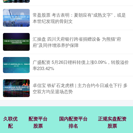
常盈股票 考古表明：夏朝应有“成熟文字”，或是
本世纪发现的骨刻文
汇操盘 四川天府银行跨省捐赠设备 为熊猫“府
府”及同伴增添养护保障
广盛配资 5月26日锂科转债上涨0.09%，转股溢价
率233.42%
卓信宝 铁矿石龙虎榜 | 主力合约今日减仓下行 多
空双方均呈退场态势
久联优
配资平台
国内配资平台
正规实盘配资
配
股票
排名
股票