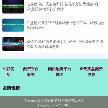
汇操盘 四川天府银行跨省捐赠设备 为熊猫“府
府”及同伴增添养护保障
广盛配资 5月26日锂科转债上涨0.09%，转股溢价
率233.42%
卓信宝 铁矿石龙虎榜 | 主力合约今日减仓下行 多
空双方均呈退场态势
久联优
配资平台
国内配资平台
正规实盘配资
配
股票
排名
股票
友情链接：
Powered by
久联优配
RSS地图
HTML地图
Copyright
© 2013-2025